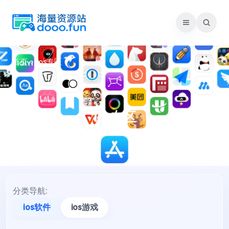
跳
至
内
容
首页
›
ios专区
ios专区
分类导航:
ios软件
ios游戏