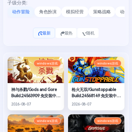
子级分类:
动作冒险
角色扮演
模拟经营
策略战略
动作
最新
最热
随机
windows游戏
windows游戏
神与杀戮/Gods and Gore
枪火无双/Gunstoppable
Build.24563909 免安装中文
Build.24568149 免安装中文
版
版
2026-08-07
2026-08-07
windows游戏
windows游戏