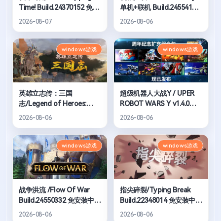
Time! Build.24370152 免安
单机+联机 Build.24554130
装中文版
免安装中文版
2026-08-07
2026-08-06
windows游戏
windows游戏
英雄立志传：三国
超级机器人大战Y / UPER
志/Legend of Heroes:
ROBOT WARS Y v1.4.0周
Three Kingdoms v0.65.01
年版 全DLC 送修改器 免安
2026-08-06
2026-08-06
送修改器 增加MOD编辑器
装中文版
免安装中文版
windows游戏
windows游戏
战争洪流 /Flow Of War
指尖碎裂/Typing Break
Build.24550332 免安装中文
Build.22348014 免安装中文
版
版
2026-08-06
2026-08-06