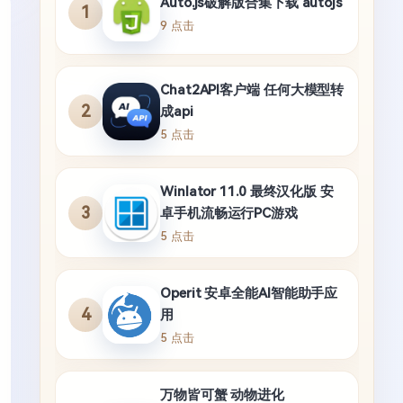
Auto.js破解版合集下载 autojs
1
9 点击
Chat2API客户端 任何大模型转
2
成api
5 点击
Winlator 11.0 最终汉化版 安
3
卓手机流畅运行PC游戏
5 点击
Operit 安卓全能AI智能助手应
4
用
5 点击
万物皆可蟹 动物进化