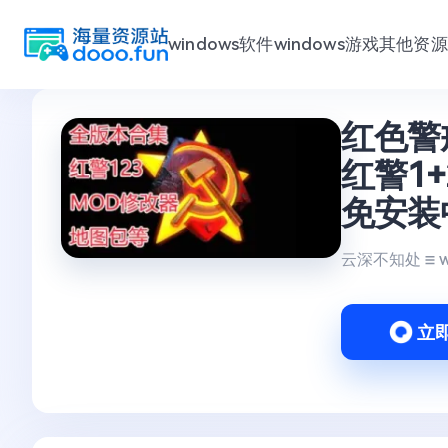
windows软件
windows游戏
其他资源
跳
红色警戒
至
内
红警1
容
免安装
云深不知处
立