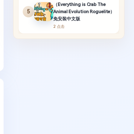
（Everything is Crab The
5
Animal Evolution Roguelite）
免安装中文版
2 点击