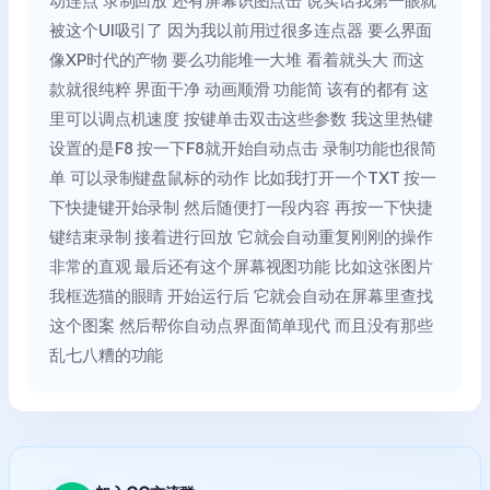
动连点 录制回放 还有屏幕识图点击 说实话我第一眼就
被这个UI吸引了 因为我以前用过很多连点器 要么界面
像XP时代的产物 要么功能堆一大堆 看着就头大 而这
款就很纯粹 界面干净 动画顺滑 功能简 该有的都有 这
里可以调点机速度 按键单击双击这些参数 我这里热键
设置的是F8 按一下F8就开始自动点击 录制功能也很简
单 可以录制键盘鼠标的动作 比如我打开一个TXT 按一
下快捷键开始录制 然后随便打一段内容 再按一下快捷
键结束录制 接着进行回放 它就会自动重复刚刚的操作
非常的直观 最后还有这个屏幕视图功能 比如这张图片
我框选猫的眼睛 开始运行后 它就会自动在屏幕里查找
这个图案 然后帮你自动点界面简单现代 而且没有那些
乱七八糟的功能