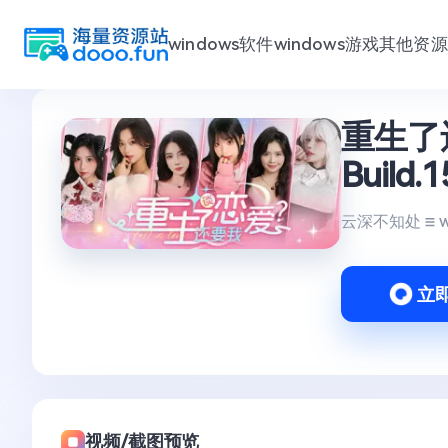
windows软件
windows游戏
其他资源
跳
重生了
至
内
Build
容
云深不知处
立
视频/截图预览