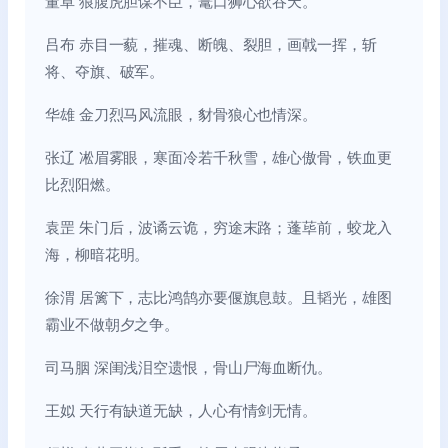
董卓 狼腹虎胆谋不臣，鼍口狮心欲吞天。
吕布 赤目一藐，摧魂、断魄、裂胆，画戟一挥，斩
将、夺旗、破军。
华雄 金刀烈马风流眼，豺骨狼心也情深。
张辽 凇眉雾眼，寒面冷若千秋雪，雄心傲骨，铁血更
比烈阳燃。
袁罡 朱门后，波谲云诡，穷途末路；蓬荜前，蛟龙入
海，柳暗花明。
徐渭 居篱下，志比鸿鹄亦要偃旗息鼓。且韬光，雄图
霸业不做朝夕之争。
司马胭 深闺浅泪空遗恨，骨山尸海血断仇。
王姒 天行有缺道无缺，人心有情剑无情。