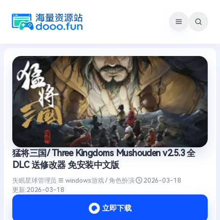
跳
至
内
容
猛将三国/ Three Kingdoms Mushouden v2.5.3 全
DLC 送修改器 免安装中文版
失眠星球管理员
windows游戏 / 角色扮演
2026-03-18
更新:
2026-03-18
立即下载