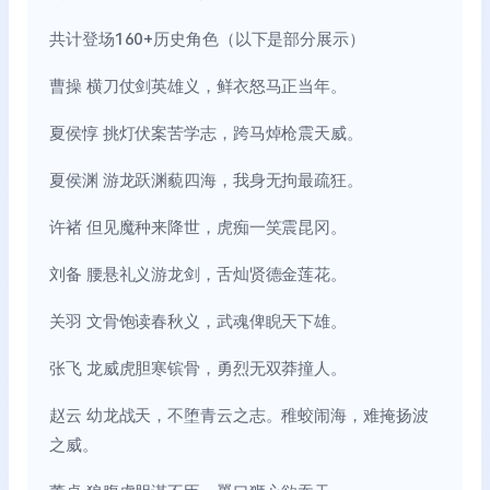
共计登场160+历史角色（以下是部分展示）
曹操 横刀仗剑英雄义，鲜衣怒马正当年。
夏侯惇 挑灯伏案苦学志，跨马焯枪震天威。
夏侯渊 游龙跃渊藐四海，我身无拘最疏狂。
许褚 但见魔种来降世，虎痴一笑震昆冈。
刘备 腰悬礼义游龙剑，舌灿贤德金莲花。
关羽 文骨饱读春秋义，武魂俾睨天下雄。
张飞 龙威虎胆寒镔骨，勇烈无双莽撞人。
赵云 幼龙战天，不堕青云之志。稚蛟闹海，难掩扬波
之威。