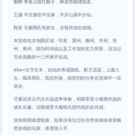
貂蝉 青葱玉指红酥手，柳眉杏眼绕指柔。
王越 半生修道半生缘，半步山巅半步仙。
甄姜 无极甄氏有娇女，含苞待放也倾城。
本游戏包含地图区域：司隶、冀州、幽州、并州、兖
州、青州。因为时间线以及工作室的实力所限，没法以
完全面貌的十三州展开征战。
65w+文字文本，自由的养成路线。剿灭流寇，上缴人
头，截杀商队，抵抗外族，能想到的任务在游戏中一应
俱全。
尽量还原古代冷兵器战争体验，初期享受小规模作战的
成长乐趣。后期感受大规模兵团作战的史诗感。
游戏初期难度较难，如果没有玩过生存类游戏或者策略
类游戏的玩家，请谨慎入手。