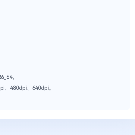
86_64。
pi、480dpi、640dpi。