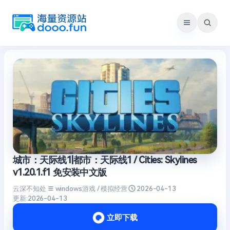
跳
至
内
容
城市：天际线1|都市：天际线1 / Cities: Skylines
v1.20.1.f1 免安装中文版
云深不知处
windows游戏 / 模拟经营
2026-04-13
更新:
2026-04-13
立即下载