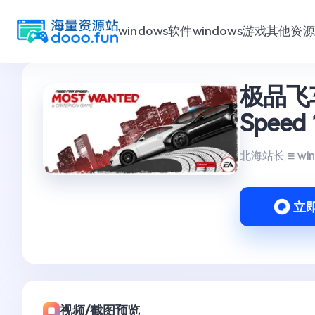
windows软件
windows游戏
其他资源
跳
极品飞车
至
内
Spee
容
北海站长
wi
立
视频/截图预览