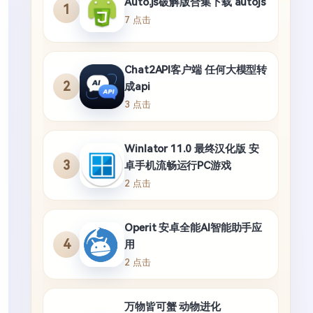
Auto.js破解版合集下载 autojs
1
7 点击
Chat2API客户端 任何大模型转
2
成api
3 点击
Winlator 11.0 最终汉化版 安
3
卓手机流畅运行PC游戏
2 点击
Operit 安卓全能AI智能助手应
4
用
2 点击
万物皆可蟹 动物进化