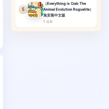
（Everything is Crab The
5
Animal Evolution Roguelite）
免安装中文版
1 点击