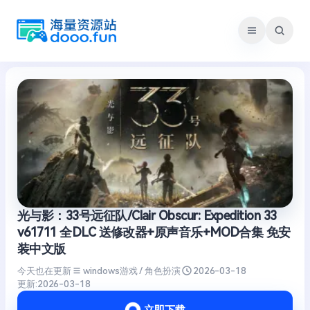
跳
至
内
容
光与影：33号远征队/Clair Obscur: Expedition 33
v61711 全DLC 送修改器+原声音乐+MOD合集 免安
装中文版
今天也在更新
windows游戏 / 角色扮演
2026-03-18
更新:
2026-03-18
立即下载