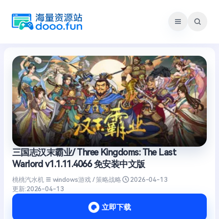
跳
至
内
容
三国志汉末霸业/ Three Kingdoms: The Last
Warlord v1.1.11.4066 免安装中文版
桃桃汽水机
windows游戏 / 策略战略
2026-04-13
更新:
2026-04-13
立即下载