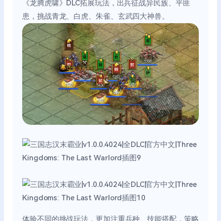
《龙腾虎啸》DLC拓展玩法，出兵征战异民族、平匪
患，挑战青龙、白虎、朱雀、玄武四大神兽。
体验不同的挑战玩法，更加注重兵种、技能搭配，策略