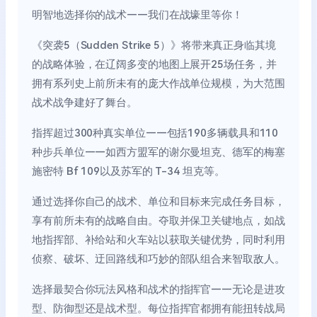
明智地选择你的战术——我们在战壕里等你！
《突袭5（Sudden Strike 5）》将带来真正身临其境
的战略体验，在辽阔多变的地图上展开25场任务，并
拥有系列史上前所未有的庞大作战单位规模，为大范围
战术战争建好了舞台。
指挥超过300种真实单位——包括190多辆载具和110
种步兵单位——如西方盟军的谢尔曼坦克、德军的梅塞
施密特 Bf 109以及苏军的 T-34 坦克等。
通过选择你自己的战术、单位和目标来完成任务目标，
享有前所未有的战略自由。夺取并保卫关键地点，如战
地指挥部、补给站和火车站以获取关键优势，同时利用
侦察、破坏、迂回路线和巧妙的部队组合来智取敌人。
选择最契合你玩法风格和战术的指挥官——无论是进攻
型、防御型还是战术型。每位指挥官都拥有能扭转战局