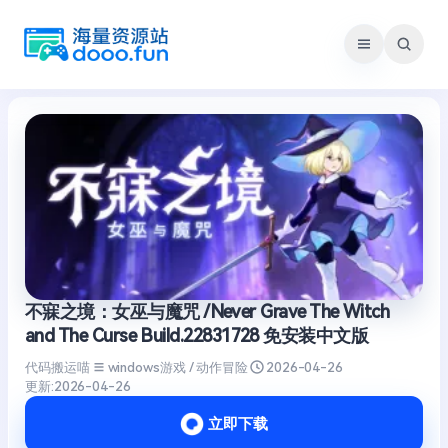
跳
至
内
容
不寐之境：女巫与魔咒 /Never Grave The Witch
and The Curse Build.22831728 免安装中文版
代码搬运喵
windows游戏 / 动作冒险
2026-04-26
更新:
2026-04-26
立即下载