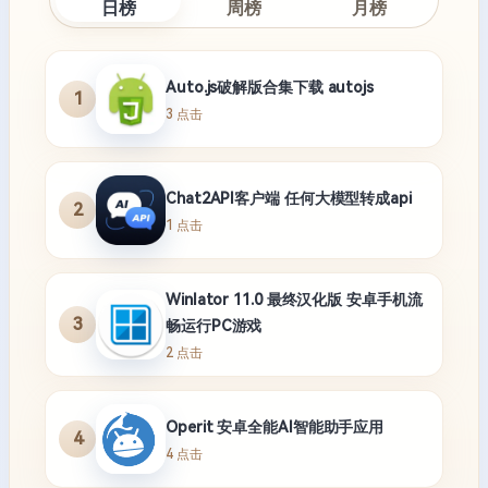
日榜
周榜
月榜
Auto.js破解版合集下载 autojs
1
3 点击
Chat2API客户端 任何大模型转成api
2
1 点击
Winlator 11.0 最终汉化版 安卓手机流
3
畅运行PC游戏
2 点击
Operit 安卓全能AI智能助手应用
4
4 点击