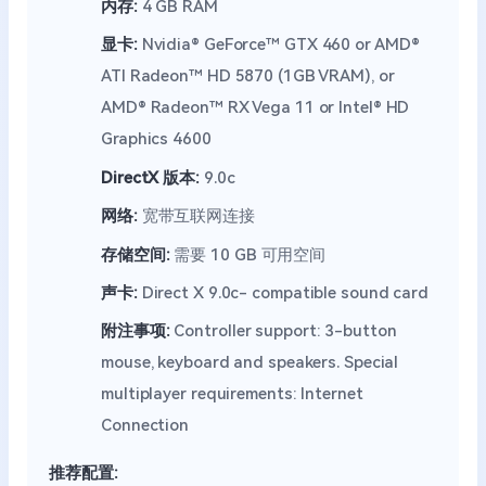
内存:
4 GB RAM
显卡:
Nvidia® GeForce™ GTX 460 or AMD®
ATI Radeon™ HD 5870 (1GB VRAM), or
AMD® Radeon™ RX Vega 11 or Intel® HD
Graphics 4600
DirectX 版本:
9.0c
网络:
宽带互联网连接
存储空间:
需要 10 GB 可用空间
声卡:
Direct X 9.0c- compatible sound card
附注事项:
Controller support: 3-button
mouse, keyboard and speakers. Special
multiplayer requirements: Internet
Connection
推荐配置: