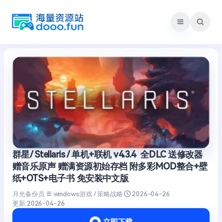
跳
至
内
容
群星/ Stellaris / 单机+联机 v4.3.4 全DLC 送修改器
赠音乐原声 赠满资源初始存档 附多彩MOD整合+壁
纸+OTS+电子书 免安装中文版
月光备份员
windows游戏 / 策略战略
2026-04-26
更新:
2026-04-26
立即下载