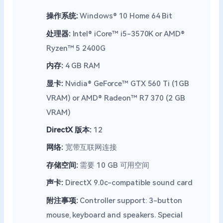
操作系统:
Windows® 10 Home 64 Bit
处理器:
Intel® iCore™ i5-3570K or AMD®
Ryzen™ 5 2400G
内存:
4 GB RAM
显卡:
Nvidia® GeForce™ GTX 560 Ti (1GB
VRAM) or AMD® Radeon™ R7 370 (2 GB
VRAM)
DirectX 版本:
12
网络:
宽带互联网连接
存储空间:
需要 10 GB 可用空间
声卡:
DirectX 9.0c-compatible sound card
附注事项:
Controller support: 3-button
mouse, keyboard and speakers. Special