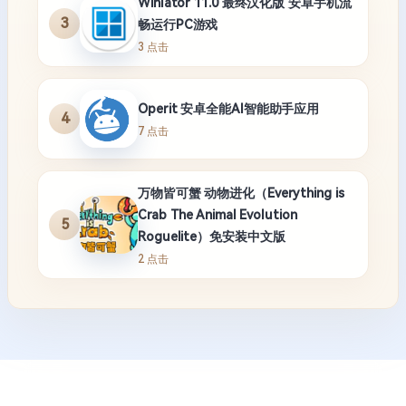
Auto.js破解版合集下载 autojs
1
5 点击
Chat2API客户端 任何大模型转成api
2
3 点击
Winlator 11.0 最终汉化版 安卓手机流
3
畅运行PC游戏
3 点击
Operit 安卓全能AI智能助手应用
4
7 点击
万物皆可蟹 动物进化（Everything is
Crab The Animal Evolution