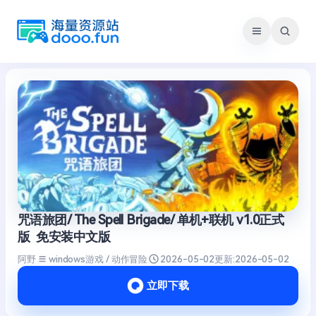
跳
至
内
容
咒语旅团/ The Spell Brigade/ 单机+联机 v1.0正式
版 免安装中文版
阿野
windows游戏 / 动作冒险
2026-05-02
更新:
2026-05-02
立即下载