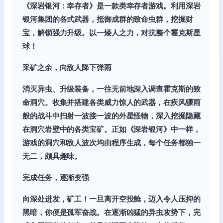
《深岩银河：幸存者》是一款类幸存者游戏。利用深岩
银河集团的各式武器，抵御成群的致命虫群，挖掘财
宝，解锁强力升级。以一矮人之力，对抗整个霍克斯星
球！
采矿之余，向敌人降下弹雨
消灭异虫、升级装备，一往无前地深入调查霍克斯的致
命洞穴。收集并搭建各类威力惊人的武器，在疾风骤雨
般的战斗中扫射一波接一波的外星怪物，深入挖掘隐藏
在洞穴岩壁中的各类宝矿。正如《深岩银河》中一样，
游戏的洞穴和敌人波次均由程序生成，每个任务都独一
无二，颇具趣味。
完成任务，逐渐变强
向深处进发，矿工！一旦离开空投舱，迈入令人压抑的
黑暗，你便是孤军奋战。在逐渐凶猛的异虫攻势下，完