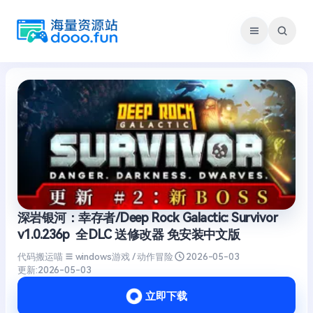
跳
至
内
容
深岩银河：幸存者/Deep Rock Galactic: Survivor
v1.0.236p 全DLC 送修改器 免安装中文版
代码搬运喵
windows游戏 / 动作冒险
2026-05-03
更新:
2026-05-03
立即下载