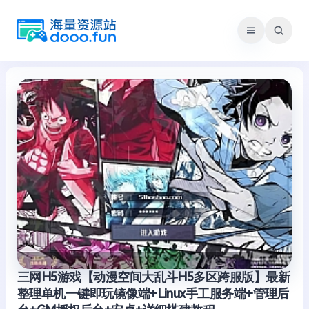
跳
至
内
容
三网H5游戏【动漫空间大乱斗H5多区跨服版】最新
整理单机一键即玩镜像端+Linux手工服务端+管理后