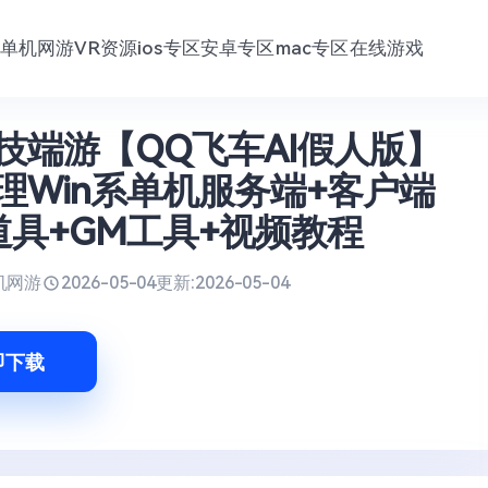
单机网游
VR资源
ios专区
安卓专区
mac专区
在线游戏
技端游【QQ飞车AI假人版】
理Win系单机服务端+客户端
道具+GM工具+视频教程
机网游
2026-05-04
更新:
2026-05-04
即下载