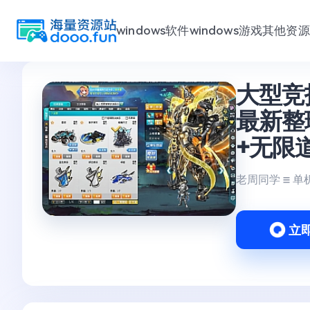
windows软件
windows游戏
其他资源
跳
大型竞
至
内
最新整
容
+无限
老周同学
单
立