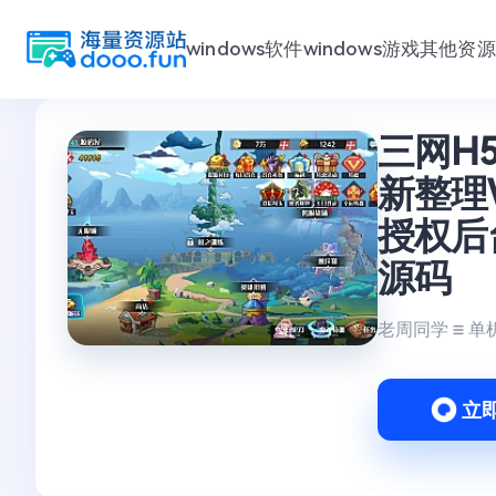
windows软件
windows游戏
其他资源
跳
三网H
至
内
新整理
容
授权后
源码
老周同学
单
立