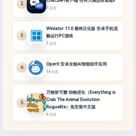
Chat2API客户端 任何大模型转成api
2
7 点击
Winlator 11.0 最终汉化版 安卓手机流
3
畅运行PC游戏
1 点击
Operit 安卓全能AI智能助手应用
4
14 点击
万物皆可蟹 动物进化（Everything is
Crab The Animal Evolution
5
Roguelite）免安装中文版
4 点击