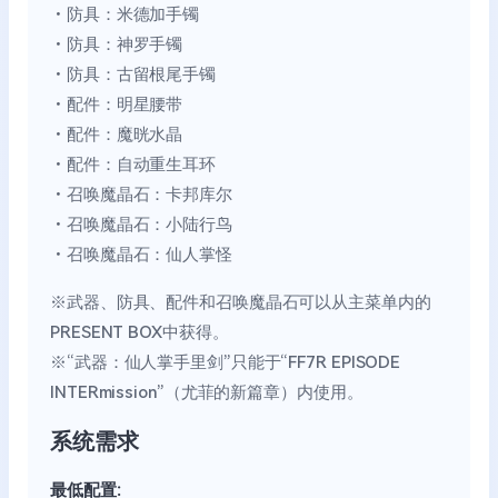
・防具：米德加手镯
・防具：神罗手镯
・防具：古留根尾手镯
・配件：明星腰带
・配件：魔晄水晶
・配件：自动重生耳环
・召唤魔晶石：卡邦库尔
・召唤魔晶石：小陆行鸟
・召唤魔晶石：仙人掌怪
※武器、防具、配件和召唤魔晶石可以从主菜单内的
PRESENT BOX中获得。
※“武器：仙人掌手里剑”只能于“FF7R EPISODE
INTERmission”（尤菲的新篇章）内使用。
系统需求
最低配置: