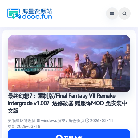
跳
至
内
容
最终幻想7：重制版/Final Fantasy VII Remake
Intergrade v1.007 送修改器 赠服饰MOD 免安装中
文版
失眠星球管理员
windows游戏 / 角色扮演
2026-03-18
更新:
2026-03-18
立即下载