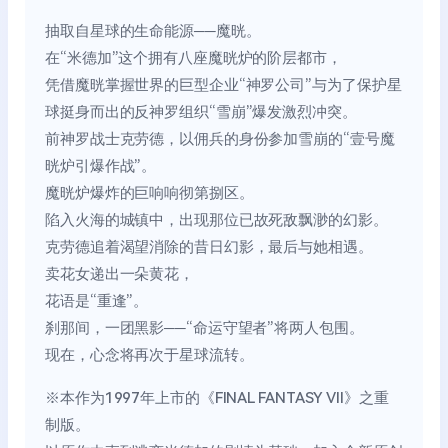
抽取自星球的生命能源──魔晄。
在“米德加”这个拥有八座魔晄炉的阶层都市，
凭借魔晄掌握世界的巨型企业“神罗公司”与为了保护星
球挺身而出的反神罗组织“雪崩”爆发激烈冲突。
前神罗战士克劳德，以佣兵的身份参加雪崩的“壹号魔
晄炉引爆作战”。
魔晄炉爆炸的巨响响彻第捌区。
陷入火海的城镇中，出现那位已故死敌飘渺的幻影。
克劳德追着渴望消除的昔日幻影，最后与她相遇。
卖花女递出一朵黄花，
花语是“重逢”。
刹那间，一团黑影──“命运守望者”将两人包围。
现在，心念将再次于星球流转。
※本作为1997年上市的《FINAL FANTASY VII》之重
制版。