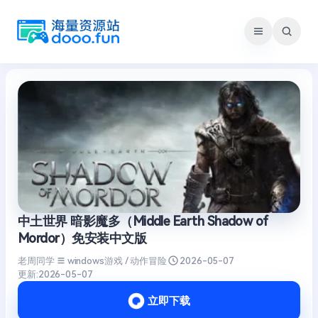
跳
至
内
容
中土世界 暗影魔多（Middle Earth Shadow of
Mordor）免安装中文版
老周同学
windows游戏 / 动作冒险
2026-05-07
更新:
2026-05-07
立即下载