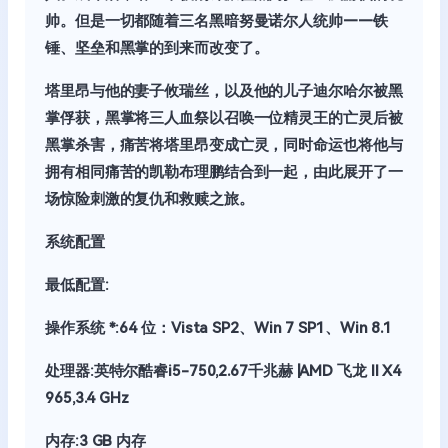
帅。但是一切都随着三名黑暗努曼诺尔人统帅——铁
锤、坚垒和黑掌的到来而改变了。
塔里昂与他的妻子攸瑞丝，以及他的儿子迪尔哈尔被黑
掌俘获，黑掌将三人血祭以召唤一位精灵王的亡灵后被
黑掌杀害，痛苦将塔里昂变成亡灵，同时命运也将他与
拥有相同痛苦的凯勒布理鹏结合到一起，由此展开了一
场惊险刺激的复仇和救赎之旅。
系统配置
最低配置:
操作系统 *:64 位：Vista SP2、Win 7 SP1、Win 8.1
处理器:英特尔酷睿i5-750,2.67千兆赫 |AMD 飞龙 II X4
965,3.4 GHz
内存:3 GB 内存