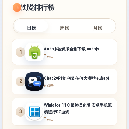
浏览排行榜
日榜
周榜
月榜
Auto.js破解版合集下载 autojs
1
7 点击
Chat2API客户端 任何大模型转成api
2
8 点击
Winlator 11.0 最终汉化版 安卓手机流
3
畅运行PC游戏
7 点击