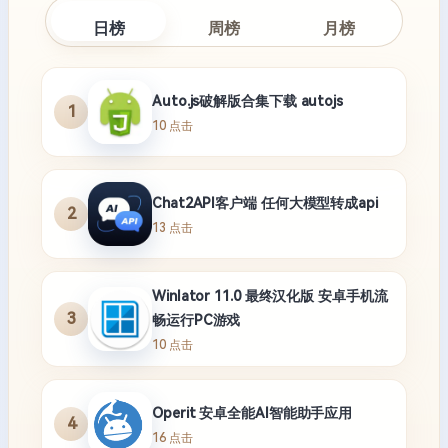
日榜
周榜
月榜
Auto.js破解版合集下载 autojs
1
10 点击
Chat2API客户端 任何大模型转成api
2
13 点击
Winlator 11.0 最终汉化版 安卓手机流
3
畅运行PC游戏
10 点击
Operit 安卓全能AI智能助手应用
4
16 点击