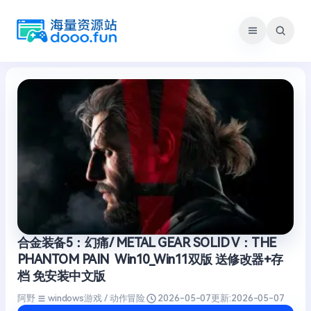
跳
至
内
容
合金装备5：幻痛/ METAL GEAR SOLID V：THE
PHANTOM PAIN Win10_Win11双版 送修改器+存
档 免安装中文版
阿野
windows游戏 / 动作冒险
2026-05-07
更新:
2026-05-07