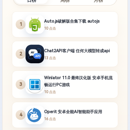
日榜
周榜
月榜
Auto.js破解版合集下载 autojs
1
10 点击
Chat2API客户端 任何大模型转成api
2
13 点击
Winlator 11.0 最终汉化版 安卓手机流
3
畅运行PC游戏
10 点击
Operit 安卓全能AI智能助手应用
4
16 点击