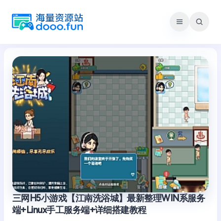
跳
至
内
容
三网H5小游戏【江南洗浴城】最新整理WIN系服务
端+Linux手工服务端+详细搭建教程