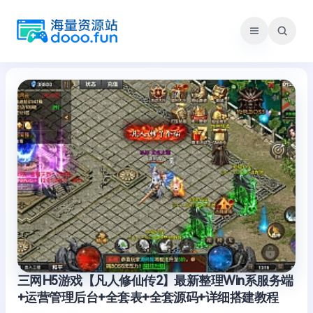
跳
至
内
容
三网H5游戏【凡人修仙传2】最新整理Win系服务端
+运营管理后台+全套表+全套源码+详细搭建教程