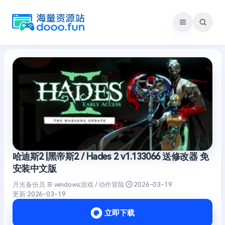
跳
至
内
容
哈迪斯2 |黑帝斯2 / Hades 2 v1.133066 送修改器 免
安装中文版
月光备份员
windows游戏 / 动作冒险
2026-03-19
更新:
2026-03-19
立即下载