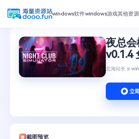
windows软件
windows游戏
其他资源
跳
夜总会模拟
至
内
v0.1
容
北海站长
wi
立
截图预览