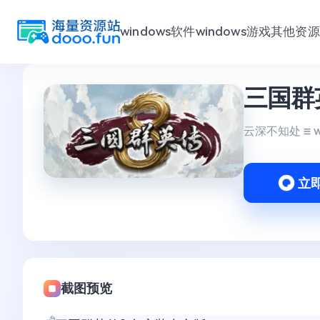
windows软件
windows游戏
其他资源
跳
三国群
至
内
容
云深不知处
立
截图预览