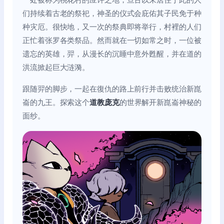
一处被称为桃花村的应许之地，亘古以来居住于此的人
们持续着古老的祭祀，神圣的仪式会庇佑其子民免于种
种灾厄。很快地，又一次的祭典即将举行，村裡的人们
正忙着张罗各类祭品。然而就在一切如常之时，一位被
遗忘的英雄，羿，从漫长的沉睡中意外甦醒，并在道的
洪流掀起巨大涟漪。
跟随羿的脚步，一起在復仇的路上前行并击败统治新崑
崙的九王。探索这个
道教庞克
的世界解开新崑崙神秘的
面纱。