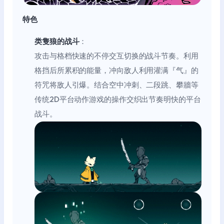
特色
类隻狼的战斗
：
攻击与格档快速的不停交互切换的战斗节奏。利用
格挡后所累积的能量，冲向敌人利用灌满『气』的
符咒将敌人引爆。结合空中冲刺、二段跳、攀牆等
传统2D平台动作游戏的操作交织出节奏明快的平台
战斗。