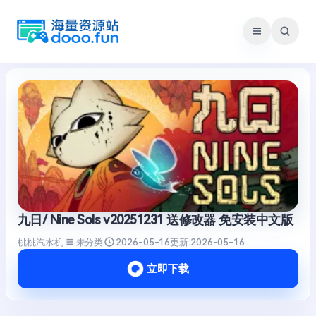
跳
至
内
容
九日/ Nine Sols v20251231 送修改器 免安装中文版
桃桃汽水机
未分类
2026-05-16
更新:
2026-05-16
立即下载