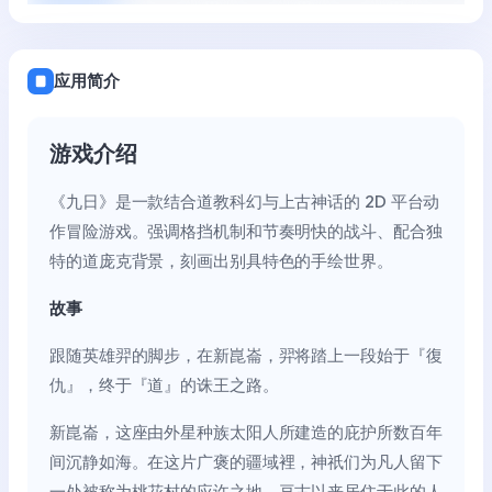
应用简介
游戏介绍
《九日》是一款结合道教科幻与上古神话的 2D 平台动
作冒险游戏。强调格挡机制和节奏明快的战斗、配合独
特的道庞克背景，刻画出别具特色的手绘世界。
故事
跟随英雄羿的脚步，在新崑崙，羿将踏上一段始于『復
仇』，终于『道』的诛王之路。
新崑崙，这座由外星种族太阳人所建造的庇护所数百年
间沉静如海。在这片广褒的疆域裡，神祇们为凡人留下