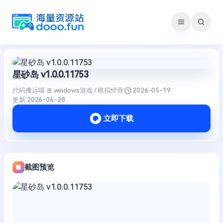
跳
至
内
容
星砂岛 v1.0.0.11753
代码搬运喵
windows游戏 / 模拟经营
2026-05-19
更新:
2026-06-28
立即下载
截图预览