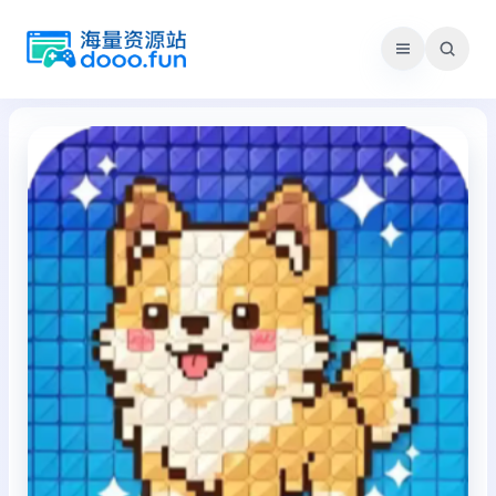
跳
至
内
容