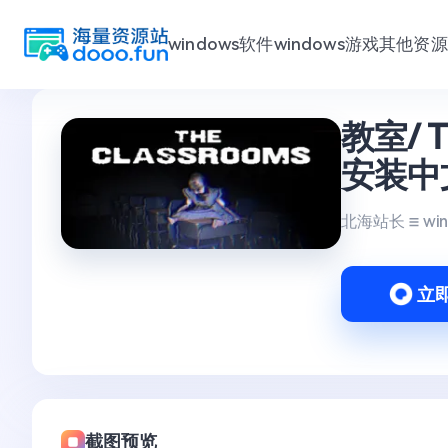
windows软件
windows游戏
其他资源
跳
教室/ Th
至
内
安装中
容
北海站长
wi
立
截图预览