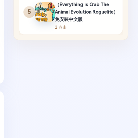
（Everything is Crab The
5
Animal Evolution Roguelite）
免安装中文版
2 点击