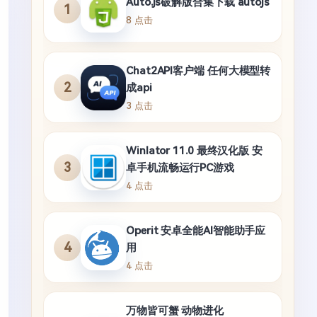
Auto.js破解版合集下载 autojs
1
8 点击
Chat2API客户端 任何大模型转
2
成api
3 点击
Winlator 11.0 最终汉化版 安
3
卓手机流畅运行PC游戏
4 点击
Operit 安卓全能AI智能助手应
4
用
4 点击
万物皆可蟹 动物进化