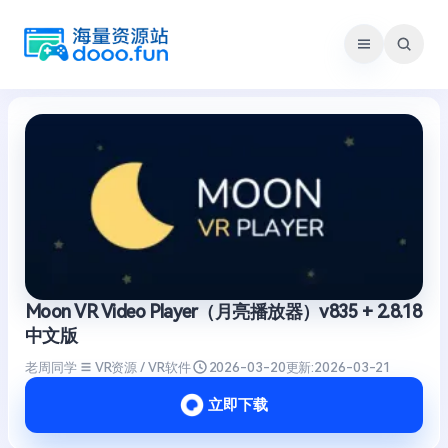
跳
至
内
容
Moon VR Video Player（月亮播放器）v835 + 2.8.18
中文版
老周同学
VR资源 / VR软件
2026-03-20
更新:
2026-03-21
立即下载