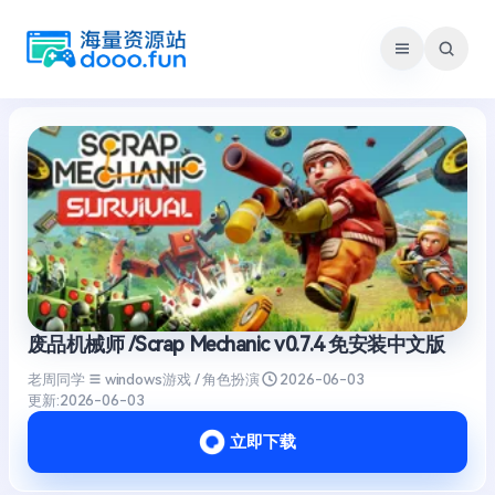
跳
至
内
容
废品机械师 /Scrap Mechanic v0.7.4 免安装中文版
老周同学
windows游戏 / 角色扮演
2026-06-03
更新:
2026-06-03
立即下载