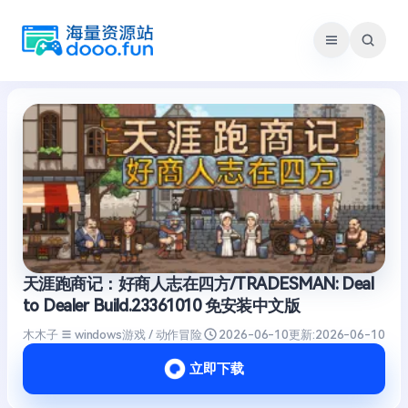
跳
至
内
容
天涯跑商记：好商人志在四方/TRADESMAN: Deal
to Dealer Build.23361010 免安装中文版
木木子
windows游戏 / 动作冒险
2026-06-10
更新:
2026-06-10
立即下载