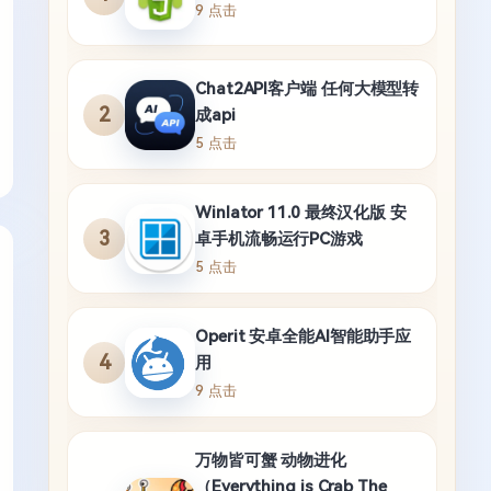
9 点击
Chat2API客户端 任何大模型转
2
成api
5 点击
Winlator 11.0 最终汉化版 安
3
卓手机流畅运行PC游戏
5 点击
Operit 安卓全能AI智能助手应
4
用
9 点击
万物皆可蟹 动物进化
（Everything is Crab The