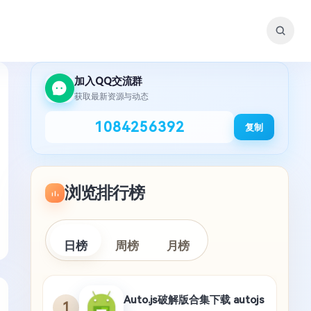
加入QQ交流群
获取最新资源与动态
1084256392
复制
浏览排行榜
日榜
周榜
月榜
Auto.js破解版合集下载 autojs
1