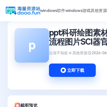
windows软件
windows游戏
其他资源
跳
ppt科研绘图
至
内
流程图片SCI器官
p
容
云深不知处
其他资源
2026-06
立即下载
截图预览