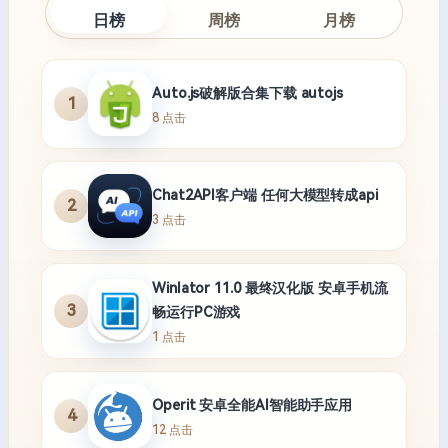
日榜
周榜
月榜
Auto.js破解版合集下载 autojs
1
8 点击
Chat2API客户端 任何大模型转成api
2
3 点击
Winlator 11.0 最终汉化版 安卓手机流
3
畅运行PC游戏
1 点击
Operit 安卓全能AI智能助手应用
4
12 点击