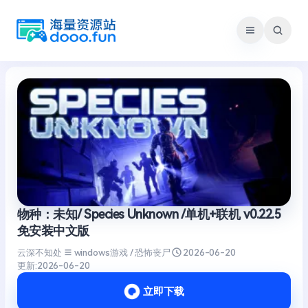
跳
至
内
容
物种：未知/ Species Unknown /单机+联机 v0.22.5
免安装中文版
云深不知处
windows游戏 / 恐怖丧尸
2026-06-20
更新:
2026-06-20
立即下载