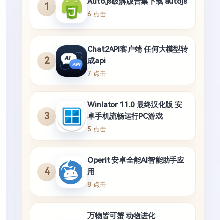
Auto.js破解版合集下载 autojs
1
6 点击
Chat2API客户端 任何大模型转
2
成api
7 点击
Winlator 11.0 最终汉化版 安
3
卓手机流畅运行PC游戏
5 点击
Operit 安卓全能AI智能助手应
4
用
8 点击
万物皆可蟹 动物进化