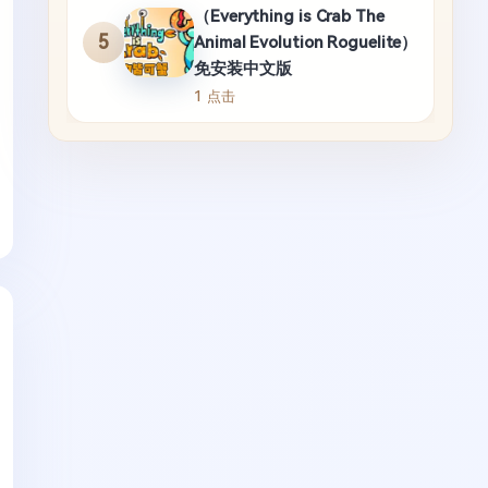
（Everything is Crab The
5
Animal Evolution Roguelite）
免安装中文版
1 点击