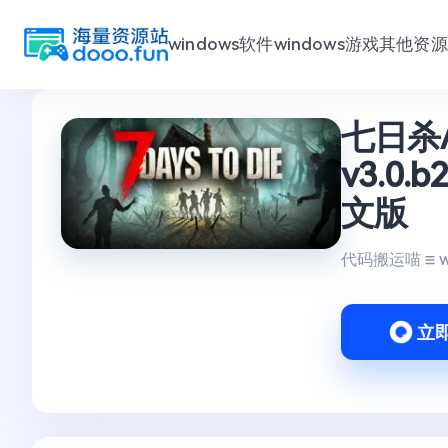
windows软件
windows游戏
其他资源
跳
七日杀/ 
至
内
v3.0
容
文版
代码搬运喵
立