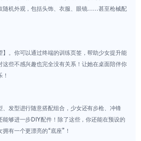
取随机外观，包括头饰、衣服、眼镜……甚至枪械配
望】。你可以通过终端的训练页签，帮助少女提升能
对这些不感兴趣也完全没有关系！让她在桌面陪伴你
乐！
型、发型进行随意搭配组合，少女还有步枪、冲锋
能够进一步DIY配件！除了这些，你还能在预设的
拥有一个更漂亮的“底座”！