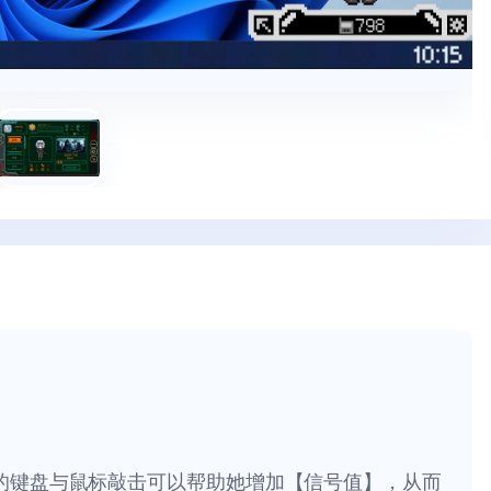
的键盘与鼠标敲击可以帮助她增加【信号值】，从而