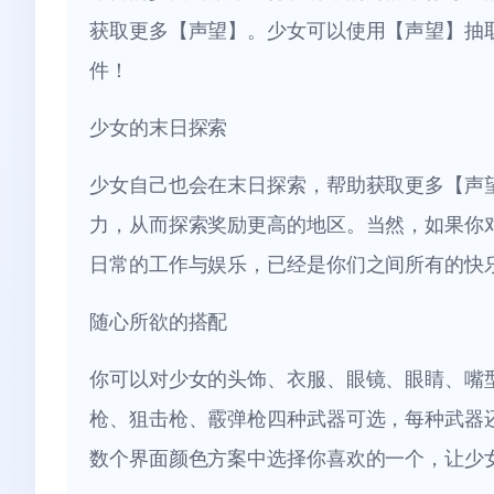
获取更多【声望】。少女可以使用【声望】抽
件！
少女的末日探索
少女自己也会在末日探索，帮助获取更多【声
力，从而探索奖励更高的地区。当然，如果你
日常的工作与娱乐，已经是你们之间所有的快
随心所欲的搭配
你可以对少女的头饰、衣服、眼镜、眼睛、嘴
枪、狙击枪、霰弹枪四种武器可选，每种武器还
数个界面颜色方案中选择你喜欢的一个，让少女