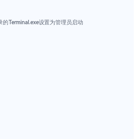
rminal.exe设置为管理员启动