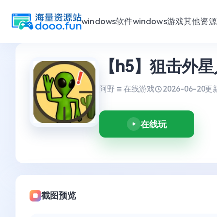
windows软件
windows游戏
其他资源
跳
【h5】狙击外星
至
内
容
阿野
在线游戏
2026-06-20
更新
在线玩
截图预览