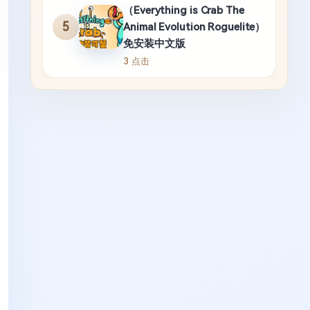
（Everything is Crab The
5
Animal Evolution Roguelite）
免安装中文版
3 点击