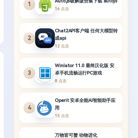
Auto.js破解版合集下载 autojs
1
16 点击
Chat2API客户端 任何大模型转
2
成api
12 点击
Winlator 11.0 最终汉化版 安
3
卓手机流畅运行PC游戏
8 点击
Operit 安卓全能AI智能助手应
4
用
15 点击
万物皆可蟹 动物进化