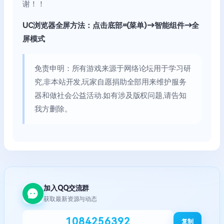
谢！！
UC浏览器全屏方法：点击底部=(菜单)→智能组件→全
屏模式
免责申明：所有游戏来源于网络论坛用于学习研
究,非本站开发,玩家自愿捐助全部用来维护服务
器和做社会公益活动.如有涉及版权问题,请告知
我方删除。
加入QQ交流群
获取最新资源与动态
1084256392
复制