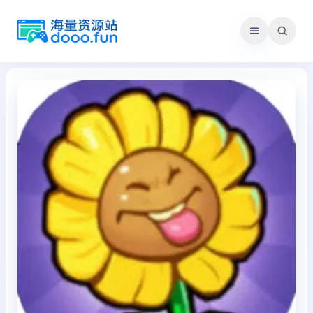
跳
至
内
容