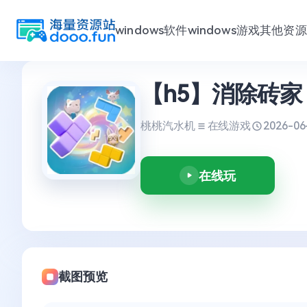
windows软件
windows游戏
其他资源
跳
【h5】消除砖家
至
内
容
桃桃汽水机
在线游戏
2026-06
在线玩
截图预览