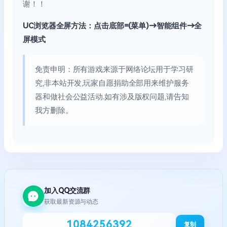
谢！！
UC浏览器全屏方法：点击底部=(菜单)→智能组件→全
屏模式
免责申明：所有游戏来源于网络论坛用于学习研
究,非本站开发,玩家自愿捐助全部用来维护服务
器和做社会公益活动.如有涉及版权问题,请告知
我方删除。
加入QQ交流群
获取最新资源与动态
1084256392
复制