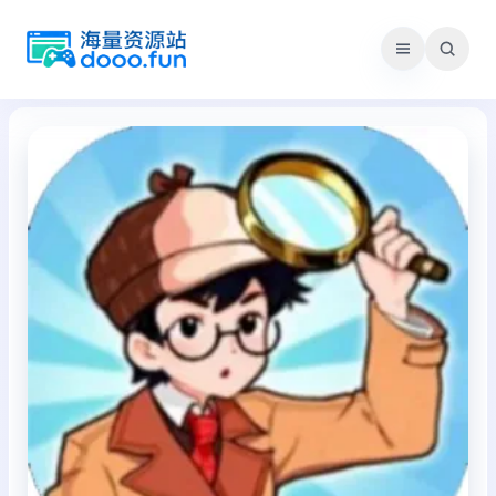
跳
至
内
容