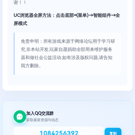
谢！！
UC浏览器全屏方法：点击底部=(菜单)→智能组件→全
屏模式
免责申明：所有游戏来源于网络论坛用于学习研
究,非本站开发,玩家自愿捐助全部用来维护服务
器和做社会公益活动.如有涉及版权问题,请告知
我方删除。
加入QQ交流群
获取最新资源与动态
1084256392
复制