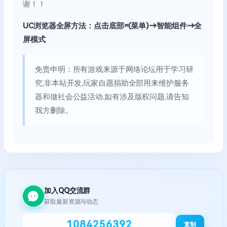
谢！！
UC浏览器全屏方法：点击底部=(菜单)→智能组件→全
屏模式
免责申明：所有游戏来源于网络论坛用于学习研
究,非本站开发,玩家自愿捐助全部用来维护服务
器和做社会公益活动.如有涉及版权问题,请告知
我方删除。
加入QQ交流群
获取最新资源与动态
1084256392
复制