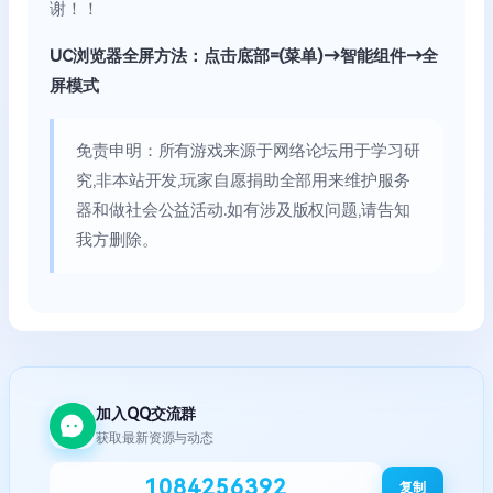
谢！！
UC浏览器全屏方法：点击底部=(菜单)→智能组件→全
屏模式
免责申明：所有游戏来源于网络论坛用于学习研
究,非本站开发,玩家自愿捐助全部用来维护服务
器和做社会公益活动.如有涉及版权问题,请告知
我方删除。
加入QQ交流群
获取最新资源与动态
1084256392
复制