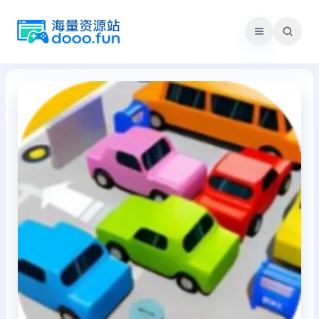
跳
至
内
容