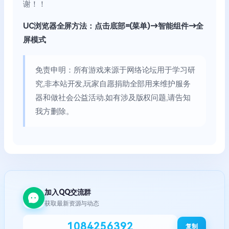
谢！！
UC浏览器全屏方法：点击底部=(菜单)→智能组件→全
屏模式
免责申明：所有游戏来源于网络论坛用于学习研
究,非本站开发,玩家自愿捐助全部用来维护服务
器和做社会公益活动.如有涉及版权问题,请告知
我方删除。
加入QQ交流群
获取最新资源与动态
1084256392
复制