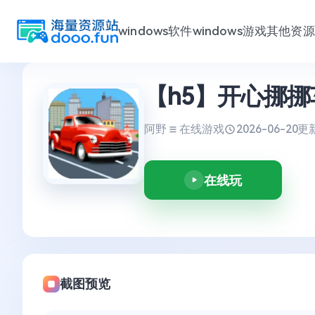
windows软件
windows游戏
其他资源
跳
【h5】开心挪挪
至
内
容
阿野
在线游戏
2026-06-20
更新
在线玩
截图预览