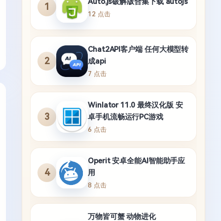
Auto.js破解版合集下载 autojs
1
12 点击
Chat2API客户端 任何大模型转
2
成api
7 点击
Winlator 11.0 最终汉化版 安
3
卓手机流畅运行PC游戏
6 点击
Operit 安卓全能AI智能助手应
4
用
8 点击
万物皆可蟹 动物进化