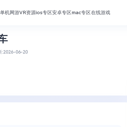
单机网游
VR资源
ios专区
安卓专区
mac专区
在线游戏
车
:
2026-06-20