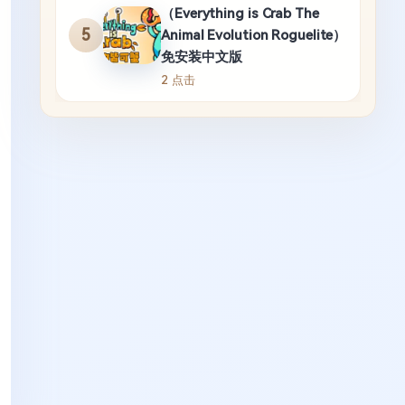
（Everything is Crab The
5
Animal Evolution Roguelite）
免安装中文版
2 点击