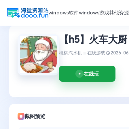
windows软件
windows游戏
其他资源
跳
【h5】火车大厨
至
内
容
桃桃汽水机
在线游戏
2026-06
在线玩
截图预览