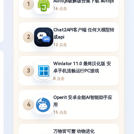
Auto.js破解版合集下载 autojs
1
16 点击
Chat2API客户端 任何大模型转
2
成api
12 点击
Winlator 11.0 最终汉化版 安
3
卓手机流畅运行PC游戏
8 点击
Operit 安卓全能AI智能助手应
4
用
15 点击
万物皆可蟹 动物进化