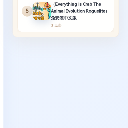
（Everything is Crab The
5
Animal Evolution Roguelite）
免安装中文版
3 点击